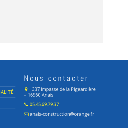
s
Nous contacter
337 impasse de la Pigeardière
IALITÉ
– 16560 Anais
05.45.69.79.37
anais-construction@orange.fr