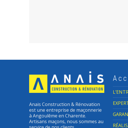
Acc
L’ENTR
EXPER
Anais Construction & Rénovation
est une entreprise de maçonnerie
GARAN
à Angoulême en Charente.
Artisans maçons, nous sommes au
RÉALI
service de nos clients.